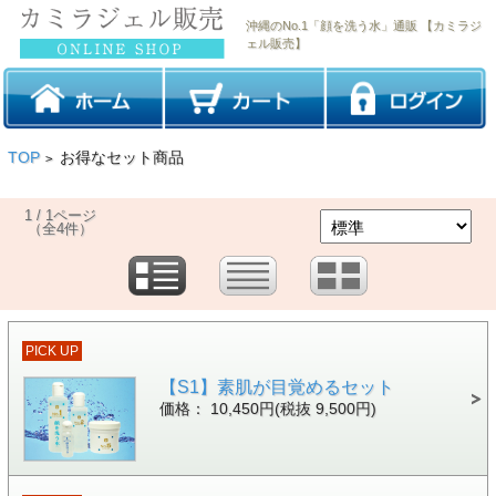
沖縄のNo.1「顔を洗う水」通販 【カミラジ
ェル販売】
TOP
お得なセット商品
>
1 / 1ページ
（全4件）
PICK UP
【S1】素肌が目覚めるセット
価格： 10,450円(税抜 9,500円)